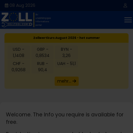
08 Aug 2026
Zollwertkurs August 2026 - hot summer
USD -
GBP -
BYN -
1,1408
0,8534
3,26
CHF -
RUB -
UAH - 51,1
0,9268
90,4
mehr...
Welcome. The Info you require is available for
free.