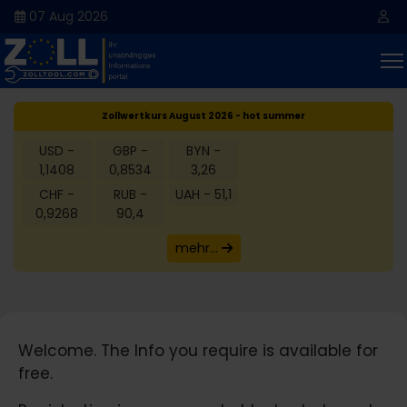
07 Aug 2026
Zollwertkurs August 2026 - hot summer
USD -
GBP -
BYN -
1,1408
0,8534
3,26
CHF -
RUB -
UAH - 51,1
0,9268
90,4
mehr...
Welcome. The Info you require is available for
free.