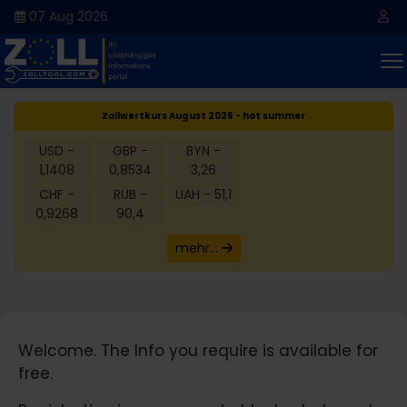
07 Aug 2026
Zollwertkurs August 2026 - hot summer
USD -
GBP -
BYN -
1,1408
0,8534
3,26
CHF -
RUB -
UAH - 51,1
0,9268
90,4
mehr...
Welcome. The Info you require is available for
free.