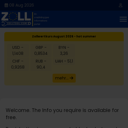
08 Aug 2026
Zollwertkurs August 2026 - hot summer
USD -
GBP -
BYN -
1,1408
0,8534
3,26
CHF -
RUB -
UAH - 51,1
0,9268
90,4
mehr...
Welcome. The Info you require is available for
free.