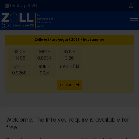
08 Aug 2026
Zollwertkurs August 2026 - hot summer
USD -
GBP -
BYN -
1,1408
0,8534
3,26
CHF -
RUB -
UAH - 51,1
0,9268
90,4
mehr...
Welcome. The Info you require is available for
free.