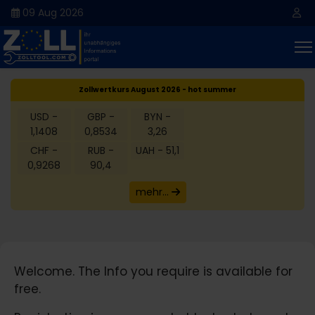
09 Aug 2026
Zollwertkurs August 2026 - hot summer
USD -
GBP -
BYN -
1,1408
0,8534
3,26
CHF -
RUB -
UAH - 51,1
0,9268
90,4
mehr...
Welcome. The Info you require is available for
free.