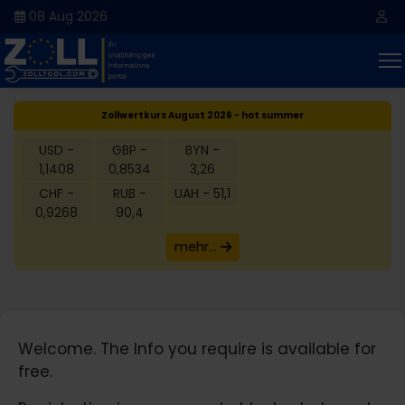
08 Aug 2026
Zollwertkurs August 2026 - hot summer
USD -
GBP -
BYN -
1,1408
0,8534
3,26
CHF -
RUB -
UAH - 51,1
0,9268
90,4
mehr...
Welcome. The Info you require is available for
free.