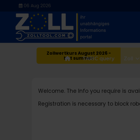
06 Aug 2026
Zollwertkurs August 2026 -
hot summer
Home
TARIC query
Zoll
Welcome. The Info you require is avail
Registration is necessary to block r