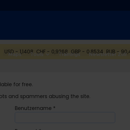
USD - 1,1408
CHF - 0,9268
GBP - 0,8534
RUB - 90,
Maps
Tools
Trainings
Newsletter Zoll
able for free.
obots and spammers abusing the site.
Benutzername
*