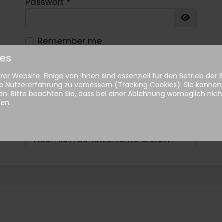
Passwort
*
Show Pa
Remember me
ies
Anmelden
er Website. Einige von ihnen sind essenziell für den Betrieb der
e Nutzererfahrung zu verbessern (Tracking Cookies). Sie können 
n. Bitte beachten Sie, dass bei einer Ablehnung womöglich nicht
Passwort vergessen?
hen.
Benutzername vergessen?
Noch kein Benutzerkonto erstellt?