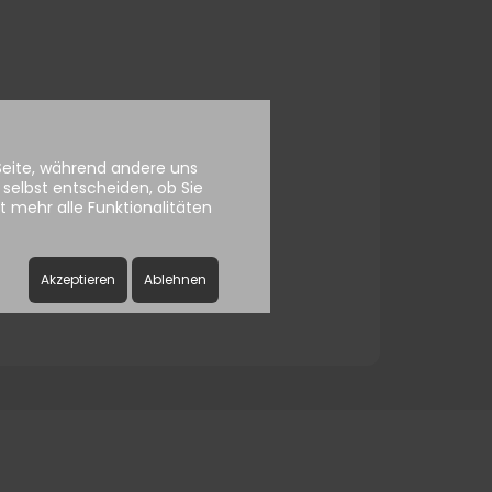
ssword
 Seite, während andere uns
selbst entscheiden, ob Sie
 mehr alle Funktionalitäten
Akzeptieren
Ablehnen