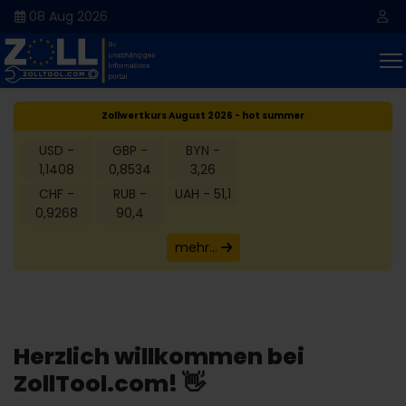
08 Aug 2026
Zollwertkurs August 2026 - hot summer
USD -
GBP -
BYN -
1,1408
0,8534
3,26
CHF -
RUB -
UAH - 51,1
0,9268
90,4
mehr...
Herzlich willkommen bei
ZollTool.com! 👋