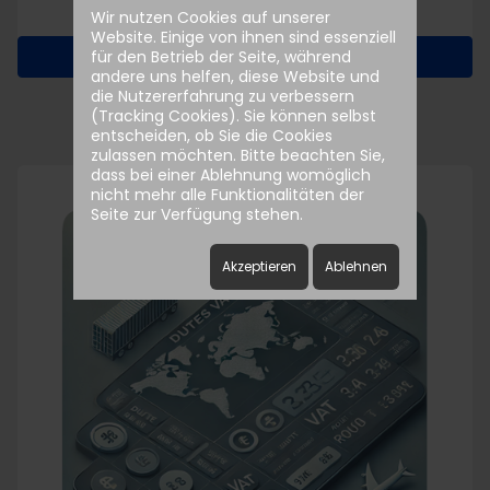
Wir nutzen Cookies auf unserer
Website. Einige von ihnen sind essenziell
Open Page
für den Betrieb der Seite, während
andere uns helfen, diese Website und
die Nutzererfahrung zu verbessern
(Tracking Cookies). Sie können selbst
entscheiden, ob Sie die Cookies
zulassen möchten. Bitte beachten Sie,
dass bei einer Ablehnung womöglich
nicht mehr alle Funktionalitäten der
Seite zur Verfügung stehen.
Akzeptieren
Ablehnen