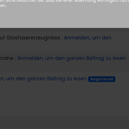
n. Bitte beachten Sie, dass bei einer Ablehnung womöglich nicht
red
hen.
MMEN ÜBER EIN GEMEINSAMES VERSANDVERFAHREN :
zu lesen
Registered
uf Glasfasererzeugnisse :
Anmelden, um den
kraine :
Anmelden, um den ganzen Beitrag zu lesen
n, um den ganzen Beitrag zu lesen
Registered