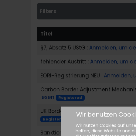
Filters
Titel
§7, Absatz 5 UStG :
Anmelden, um den
fehlender Austritt :
Anmelden, um de
EORI-Registrierung NEU :
Anmelden, u
Carbon Border Adjustment Mechani
lesen
Registered
UK Border Target Operating Model (
Wir benutzen Cook
Registered
Wir nutzen Cookies auf unser
helfen, diese Website und di
Sanktionen gegen Russland und Bel