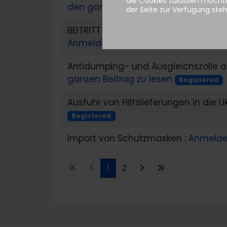
die Cookies zulassen möchte
den ganzen Beitrag zu lesen
Registe
der Seite zur Verfügung ste
BEITRITT DER UKRAINE ZUM ÜBEREINKO
Anmelden, um den ganzen Beitrag 
Antidumping- und Ausgleichszölle a
ganzen Beitrag zu lesen
Registered
Ausfuhr von Hilfslieferungen in die U
Registered
Import von Schutzmasken :
Anmelde
1
2