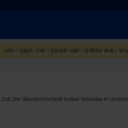
USD - 1,1408
CHF - 0,9268
GBP - 0,8534
RUB - 90,
Maps
Tools
Trainings
Newsletter Zoll
oll. Der Übersichtlichkeit halber teilweise in Unterk