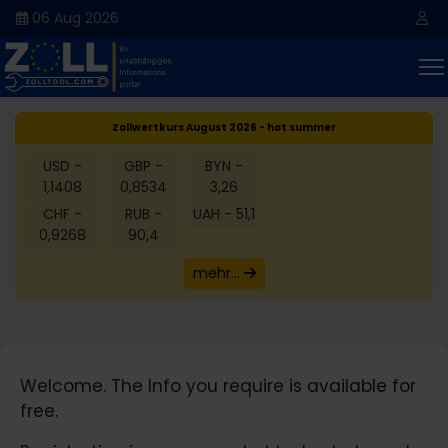
06 Aug 2026
Zollwertkurs August 2026 - hot summer
USD -
GBP -
BYN -
1,1408
0,8534
3,26
CHF -
RUB -
UAH - 51,1
0,9268
90,4
mehr...
Welcome. The Info you require is available for
free.