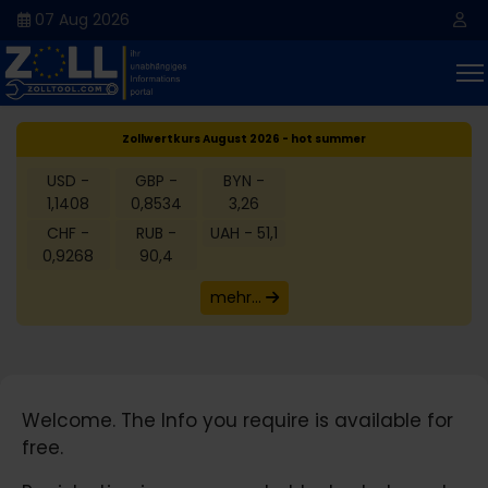
07 Aug 2026
Zollwertkurs August 2026 - hot summer
USD -
GBP -
BYN -
1,1408
0,8534
3,26
CHF -
RUB -
UAH - 51,1
0,9268
90,4
mehr...
Welcome. The Info you require is available for
free.